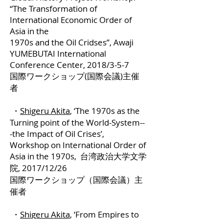
“The Transformation of
International Economic Order of
Asia in the
1970s and the Oil Cridses”, Awaji
YUMEBUTAI International
Conference Center, 2018/3-5-7
国際ワークショップ(国際会議)主催
者
・
Shigeru Akita
, ‘The 1970s as the
Turning point of the World-System--
-the Impact of Oil Crises’,
Workshop on International Order of
Asia in the 1970s, 台湾政治大学文学
院, 2017/12/26
国際ワークショップ（国際会議）主
催者
・
Shigeru Akita
, ‘From Empires to