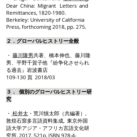
Dear China: Migrant Letters and
Remittances,
1820-1980
.
Berkeley: University of California
Press, forthcoming 2018, pp. 275.
２．グローバルヒストリー全般
・
藤川隆男
共著、橋本伸也、藤川隆
男、平野千賀子他『紛争化させられ
る過去』岩波書店
109-130 頁 2018/03
３． 個別のグローバルヒストリー研
究
・
松井太
・荒川慎太郎（共編著）,
敦煌石窟多言語資料集成, 東京外国
語大学アジア・アフリカ言語文化研
究所, 2017, 521p, ISBN
978-4-