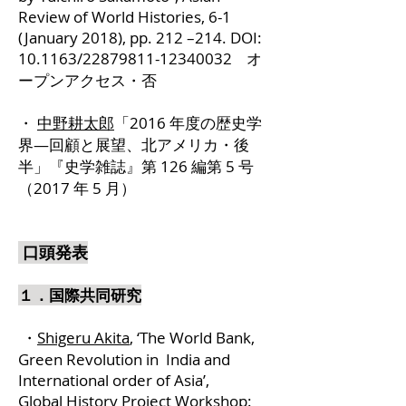
Review of World Histories, 6-1
(January 2018), pp. 212 –214. DOI:
10.1163/22879811-12340032 オ
ープンアクセス・否
・
中野耕太郎
「2016 年度の歴史学
界―回顧と展望、北アメリカ・後
半」『史学雑誌』第 126 編第 5 号
（2017 年 5 月）
口頭発表
１．国際共同研究
・
Shigeru Akita
, ‘The World Bank,
Green Revolution in India and
International order of Asia’,
Global History Project Workshop: