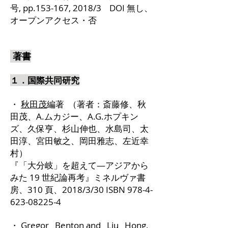
号, pp.153-167, 2018/3 DOI 無し、
オープンアクセス・否
著書
１．国際共同研究
・
秋田茂
編著 （著者：斎藤修、秋
田茂、A.ムカジー、A.G.ホプキン
ズ、久保亨、杉山伸也、水島司、太
田淳、宮田敏之、岡田雅志、左近幸
村）
『「大分岐」を超えて―アジアから
みた 19 世紀論再考』ミネルヴァ書
房、310 頁、2018/3/30 ISBN 978-4-
623-08225-4
・ Gregor Benton and
Liu Hong
,