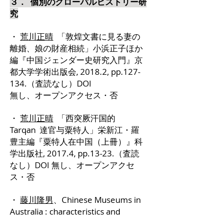
３． 個別のグローバルヒストリー研
究
・
荒川正晴
「敦煌文書に見る妻の
離婚、娘の財産相続」小浜正子ほか
編『中国ジェンダー史研究入門』京
都大学学術出版会, 2018.2, pp.127-
134.（査読なし）DOI
無し、オープンアクセス・否
・
荒川正晴
「西突厥汗国的
Tarqan 達官与粟特人」栄新江・羅
豊主編『粟特人在中国（上冊）』科
学出版社, 2017.4, pp.13-23.（査読
なし）DOI 無し、オープンアクセ
ス・否
・
藤川隆男
、Chinese Museums in
Australia : characteristics and