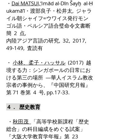
・
Dai MATSUI,‘
Imād al-Dīn Šayḫ al-Ḥ
ukamā’ī・渡部良子・松井太, ジャラ
イル朝シャイフ=ウワイス発行モン
ゴル語・ペルシア語合璧命令文書断
簡 2 点,
内陸アジア言語の研究, 32, 2017,
49-149, 査読有
・
小林、柔子・ハッサル
(2017) 越
境する力：シンガポールの日常にお
ける第三の場所 ―華人イスラム教改
宗者の事例から、『中国研究月報』
第 71 巻第 4 号, pp.17-33.
４． 歴史教育
・
秋田茂
「高等学校新課程「歴史
総合」の科目編成をめぐる試案」
『大阪大学教育学年報』第 23