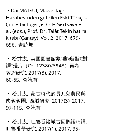
・
Dai MATSUI
, Mazar Tagh
Harabesi’nden getirilen Eski Türkçe-
Çince bir lügatçe, O. F. Sertkaya et
al. (eds.), Prof. Dr. Talât Tekin hatıra
kitabı (Çantay), Vol. 2, 2017, 679-
696, 査読無
・
松井太
, 英國圖書館藏“蕃漢語詞對
譯”殘片（Or. 12380/3948）再考，
敦煌研究, 2017(3), 2017,
60-65, 査読有
・
松井太
, 蒙古時代的畏兀兒農民與
佛教教團, 西域研究, 2017(3), 2017,
97-115, 査読有
・
松井太
, 吐魯番諸城古回鶻語稱謂,
吐魯番學研究, 2017(1), 2017, 95-