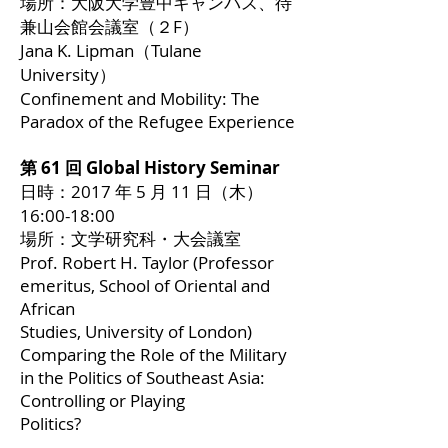
場所：大阪大学豊中キャンパス、待
兼山会館会議室（２F）
Jana K. Lipman（Tulane
University）
Confinement and Mobility: The
Paradox of the Refugee Experience
第 61 回 Global History Seminar
日時：2017 年 5 月 11 日（木）
16:00-18:00
場所：文学研究科・大会議室
Prof. Robert H. Taylor (Professor
emeritus, School of Oriental and
African
Studies, University of London)
Comparing the Role of the Military
in the Politics of Southeast Asia:
Controlling or Playing
Politics?