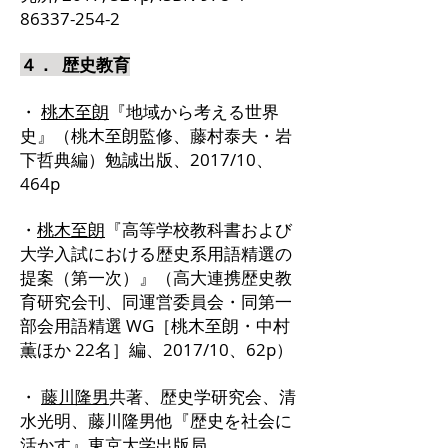
86337-254-2
４． 歴史教育
・
桃木至朗
『地域から考える世界
史』（桃木至朗監修、藤村泰夫・岩
下哲典編）勉誠出版、2017/10、
464p
・
桃木至朗
『高等学校教科書および
大学入試における歴史系用語精選の
提案（第一次）』（高大連携歴史教
育研究会刊、同運営委員会・同第一
部会用語精選 WG［桃木至朗・中村
薫ほか 22名］編、2017/10、62p）
・
藤川隆男
共著、歴史学研究会、清
水光明、藤川隆男他『歴史を社会に
活かす』東京大学出版局