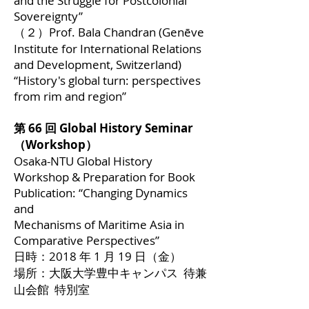
and the Struggle for Postcolonial
Sovereignty”
（２）Prof. Bala Chandran (Genēve
Institute for International Relations
and Development, Switzerland)
“History's global turn: perspectives
from rim and region”
第 66 回 Global History Seminar
（Workshop）
Osaka-NTU Global History
Workshop & Preparation for Book
Publication: “Changing Dynamics
and
Mechanisms of Maritime Asia in
Comparative Perspectives”
日時：2018 年 1 月 19 日（金）
場所：大阪大学豊中キャンパス 待兼
山会館 特別室