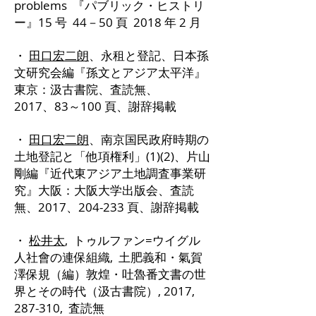
problems 『パブリック・ヒストリ
ー』15 号 44－50 頁 2018 年 2 月
・
田口宏二朗
、永租と登記、日本孫
文研究会編『孫文とアジア太平洋』
東京：汲古書院、査読無、
2017、83～100 頁、謝辞掲載
・
田口宏二朗
、南京国民政府時期の
土地登記と「他項権利」(1)(2)、片山
剛編『近代東アジア土地調査事業研
究』大阪：大阪大学出版会、査読
無、2017、204-233 頁、謝辞掲載
・
松井太
, トゥルファン=ウイグル
人社會の連保組織, 土肥義和・氣賀
澤保規（編）敦煌・吐魯番文書の世
界とその時代（汲古書院）, 2017,
287-310, 査読無