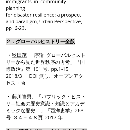
immigrants in community
planning
for disaster resilience: a prospect
and paradigm, Urban Perspective,
pp16-23.
２．グローバルヒストリー全般
・
秋田茂
「序論 グローバルヒスト
リーから見た世界秩序の再考」『国
際政治』第 191 号, pp.1-15,
2018/3 DOI 無し、オープンアク
セス・否
・
藤川隆男
、「パブリック・ヒスト
リ―社会の歴史意識・知識とアカデ
ミックな歴史―」『西洋史学』263
号 ３４－４８頁 2017 年