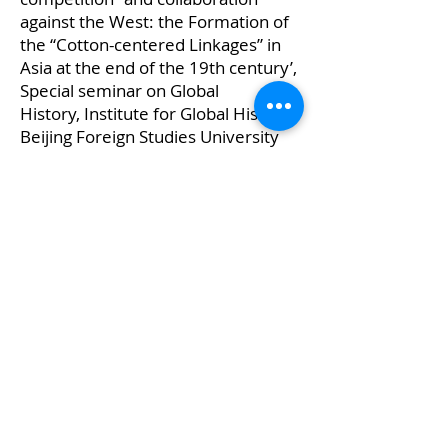
against the West: the Formation of
the “Cotton-centered Linkages” in
Asia at the end of the 19th century’,
Special seminar on Global
History, Institute for Global History,
Beijing Foreign Studies University
(BFSU), 2017/06/15
招待講演
・
Taguchi Kojiro
, Early-modern
globalization and de-globalization of
Ming China, Global history
workshop, Nuffield College,
University of Oxford, Oxford, UK,
2017/09/30. (別紙プログラム参照)
・ Daisuke Furuya,
"Intermediators who connected
between Europe and Asia: “