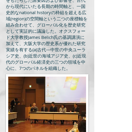
をもたらした諸要因および影響を、古代
から現代にいたる長期の時間軸と、一国
史的なnational historyの枠組を超える広
域(region)の空間軸という二つの座標軸を
組み合わせて、グローバル化を歴史研究
として実証的に議論した。オクスフォー
ド大学教授James Belich氏の基調講演に
加えて、大阪大学の歴史系が優れた研究
実績を有する(a)古代―中世の中央ユーラ
シア史、(b)近世の海域アジア史、(c)近現
代のグローバル経済史の三つの領域を中
心に、7つのパネルを組織した。