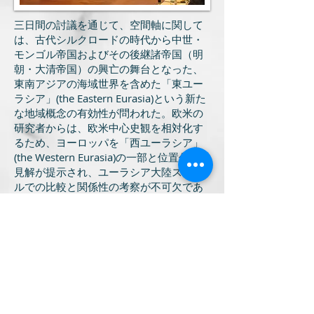
​三日間の討議を通じて、空間軸に関して
は、古代シルクロードの時代から中世・
モンゴル帝国およびその後継諸帝国（明
朝・大清帝国）の興亡の舞台となった、
東南アジアの海域世界を含めた「東ユー
ラシア」(the Eastern Eurasia)という新た
な地域概念の有効性が問われた。欧米の
研究者からは、欧米中心史観を相対化す
るため、ヨーロッパを「西ユーラシア」
(the Western Eurasia)の一部と位置付ける
見解が提示され、ユーラシア大陸スケー
ルでの比較と関係性の考察が不可欠であ
ることが強調された。他方、時間軸に関
しては、欧米中心の近代世界像（長期の
19世紀）を見直す必要性、19世紀後半に
おけるアジア諸地域での現地人商人や小
農の主体性にもとづいた経済開発の展開
など、現代のアジア太平洋地域の経済成
長（東アジアの奇跡）を見据えた新たな
時代区分の可能性が議論された。